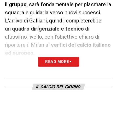
il gruppo
, sarà fondamentale per plasmare la
squadra e guidarla verso nuovi successi.
L’arrivo di Galliani, quindi, completerebbe
un
quadro dirigenziale e tecnico
di
altissimo livello, con l’obiettivo chiaro di
riportare il Milan ai
vertici del calcio italiano
ed europeo
.
READ MORE
La
sinergia
tra Galliani, Tare e Allegri sarà
cruciale. Se Tare si occuperà
della
costruzione tecnica della squadra
e
IL CALCIO DEL GIORNO
Allegri della sua
gestione in campo
, Galliani
avrà il compito di
proteggere gli interessi
del Milan
nelle sedi opportune, di
tessere
relazioni strategiche
e di assicurare