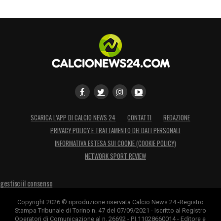
LA PLAYLIST DELLE NOSTRE TOP NEWS
SCARICA L’APP DI CALCIO NEWS 24
CONTATTI
REDAZIONE
PRIVACY POLICY E TRATTAMENTO DEI DATI PERSONALI
INFORMATIVA ESTESA SUI COOKIE (COOKIE POLICY)
NETWORK SPORT REVIEW
gestisci il consenso
Copyright 2026 © riproduzione riservata Calcio News 24 -Registro
Stampa Tribunale di Torino n. 47 del 07/09/2021 - Iscritto al Registro
Operatori di Comunicazione al n. 26692 - P.I.11028660014 - Editore e