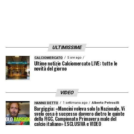
che il club abbia la
voce che merita
nel
panorama calcistico. Questa
triade
potrebbe
rappresentare la
formula vincente
per
il
futuro rossonero
.
ULTIMISSIME
Il Milan si prepara quindi a voltare pagina,
con un occhio al
glorioso passato
5 ore ago
e uno ben
CALCIOMERCATO
Ultime notizie Calciomercato LIVE: tutte le
puntato verso un
novità del giorno
futuro di successi
. Il
potenziale ritorno di Galliani è un
segnale
forte
delle ambizioni del club e della volontà
VIDEO
di
Cardinale
di circondarsi delle
migliori
1 settimana ago
Alberto Petrosilli
HANNO DETTO
professionalità
per raggiungere gli obiettivi
Bargiggia: «Mancini voleva solo la Nazionale. Vi
svelo cosa è successo davvero dietro le quinte
prefissati. L’attesa per metà settembre è
della FIGC. Campionato Primavera male del
calcio italiano» ESCLUSIVA e VIDEO
palpabile, in quanto segnerà l’inizio di
una
nuova era
per il
Diavolo
.