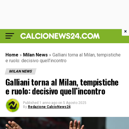
×
Home
»
Milan News
»
Galliani torna al Milan, tempistiche
e ruolo: decisivo quell’incontro
MILAN NEWS
Galliani torna al Milan, tempistiche
e ruolo: decisivo quell’incontro
Published
1 anno ago
on
5 Agosto 2025
By
Redazione CalcioNews24