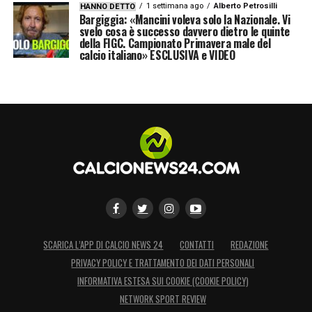
1 settimana ago
Alberto Petrosilli
HANNO DETTO
Bargiggia: «Mancini voleva solo la Nazionale. Vi
svelo cosa è successo davvero dietro le quinte
della FIGC. Campionato Primavera male del
calcio italiano» ESCLUSIVA e VIDEO
SCARICA L’APP DI CALCIO NEWS 24
CONTATTI
REDAZIONE
PRIVACY POLICY E TRATTAMENTO DEI DATI PERSONALI
INFORMATIVA ESTESA SUI COOKIE (COOKIE POLICY)
NETWORK SPORT REVIEW