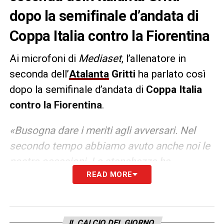
dopo la semifinale d’andata di
Coppa Italia contro la Fiorentina
Ai microfoni di
Mediaset
, l’allenatore in
seconda dell’
Atalanta
Gritti
ha parlato così
dopo la semifinale d’andata di
Coppa Italia
contro la Fiorentina
.
«Busogna dare i meriti agli avversari. Nel
secondo tempo abbiamo avuto anche noi le
nostre occasioni. La stanchezza ha
READ MORE
sicuramente inciso soprattutto dopo la gara
contro il Napoli. La Fiorentina ha giocato una
grande gara. Siamo riusciti a creare delle
difficoltà: punteremo tutto sul ritorno.
IL CALCIO DEL GIORNO