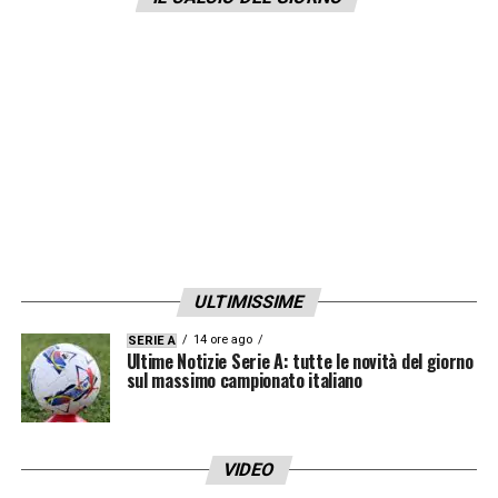
Dovevamo avere più coraggio ad attaccare,
fuori dal campo si preparano tante cose poi
la partita è un’altra. Hanno fatto goal con un
tiro di Mandragora che ci ha sorpreso»
LA PLAYLIST DELLE NOSTRE TOP NEWS
ULTIMISSIME
14 ore ago
SERIE A
Ultime Notizie Serie A: tutte le novità del giorno
sul massimo campionato italiano
VIDEO