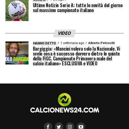
Nei primi contatti con l’entourage di
Ultime Notizie Serie A: tutte le novità del giorno
sul massimo campionato italiano
Summerville, la Roma ha messo sul tavolo
proprio questi elementi. Parallelamente si è
mosso anche Malen, che ha un rapporto
VIDEO
eccellente con l’olandese.
1 settimana ago
Alberto Petrosilli
HANNO DETTO
Bargiggia: «Mancini voleva solo la Nazionale. Vi
svelo cosa è successo davvero dietro le quinte
Il West Ham, retrocesso, venderà al miglior
della FIGC. Campionato Primavera male del
calcio italiano» ESCLUSIVA e VIDEO
offerente, ma rispettando la volontà del
giocatore. La trattativa è complessa e
richiede ancora tempo.
Greenwood: trattativa avanzata,
accordo vicino
Con Greenwood la Roma è più avanti. Il