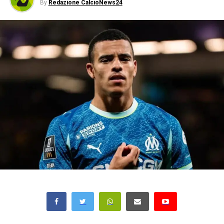
By
Redazione CalcioNews24