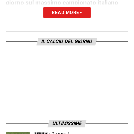
giorno sul massimo campionato italiano
READ MORE
Summerville: concorrenza
feroce, ma la Roma gioca le sue
carte
IL CALCIO DEL GIORNO
La Roma deve superare due ostacoli:
la
concorrenza del PSG
, molto interessato
l’inserimento del
Manchester United
Come contrastare club più ricchi? Con un
progetto che garantisca
titolarità
, crescita
tecnica e un allenatore noto in Europa per
migliorare i giocatori che allena.
ULTIMISSIME
7 ore ago
SERIE A