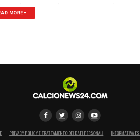
ria strada mantenendo sempre un grande
EAD MORE
proseguito la sua carriera dando il massimo. Tutti
S
E
PRIVACY POLICY E TRATTAMENTO DEI DATI PERSONALI
INFORMATIVA ES