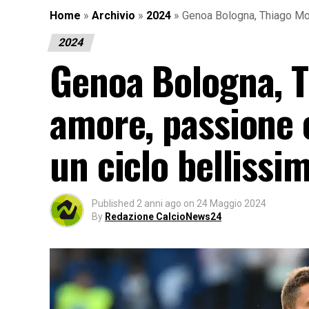
Home
»
Archivio
»
2024
»
Genoa Bologna, Thiago Mot
2024
Genoa Bologna, T
amore, passione
un ciclo bellissi
Published
2 anni ago
on
24 Maggio 2024
By
Redazione CalcioNews24