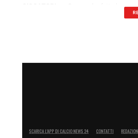
GIOCATORI –
«Ognuno ha fatto la prop
R
rispetto per il gruppo e chi è partito ha 
i giocatori mi hanno aiutato tantissimo
»
LA PLAYLIST DELLE NOSTRE TOP NEW
SCARICA L’APP DI CALCIO NEWS 24
CONTATTI
REDAZION