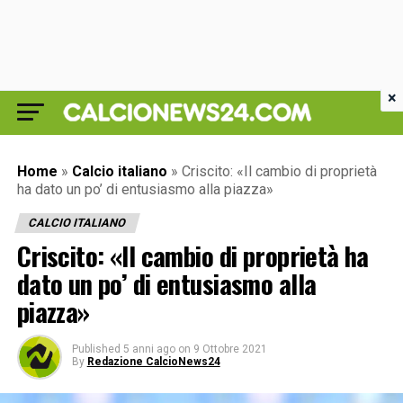
×
Home
»
Calcio italiano
»
Criscito: «Il cambio di proprietà
ha dato un po’ di entusiasmo alla piazza»
CALCIO ITALIANO
Criscito: «Il cambio di proprietà ha
dato un po’ di entusiasmo alla
piazza»
Published
5 anni ago
on
9 Ottobre 2021
By
Redazione CalcioNews24