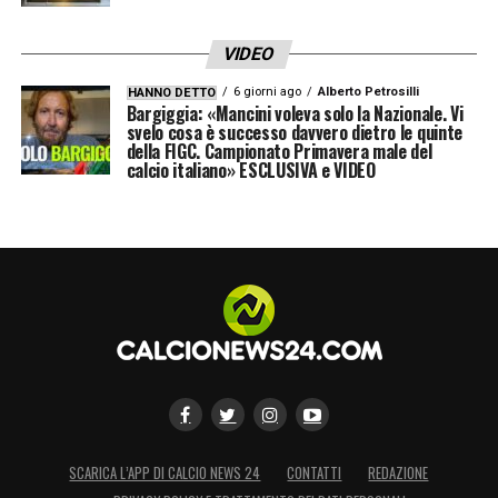
VIDEO
6 giorni ago
Alberto Petrosilli
HANNO DETTO
Bargiggia: «Mancini voleva solo la Nazionale. Vi
svelo cosa è successo davvero dietro le quinte
della FIGC. Campionato Primavera male del
calcio italiano» ESCLUSIVA e VIDEO
SCARICA L’APP DI CALCIO NEWS 24
CONTATTI
REDAZIONE