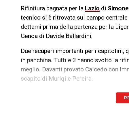
Rifinitura bagnata per la
Lazio
di
Simone 
tecnico si è ritrovata sul campo centrale 
dettami prima della partenza per la Ligur
Genoa di Davide Ballardini.
Due recuperi importanti per i capitolini, q
in panchina. Tutti e 3 hanno svolto la rifi
meglio. Davanti provato Caicedo con Immob
scapito di Muriqi e Pereira.
LA PLAYLIST DELLE NOSTRE TOP NEW
R