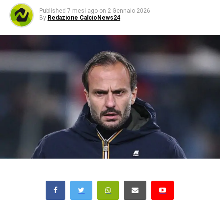
Published
7 mesi ago
on
2 Gennaio 2026
By
Redazione CalcioNews24