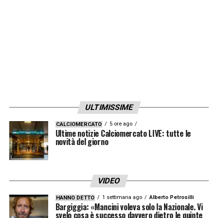
ma parlarne oggi sarebbe molto riduttivo.
Tramoni è un giocatore nostro e non del
Palermo. Resta un calciatore importante
».
LA PLAYLIST DELLE NOSTRE TOP NEWS
ULTIMISSIME
5 ore ago
CALCIOMERCATO
Ultime notizie Calciomercato LIVE: tutte le
novità del giorno
VIDEO
1 settimana ago
Alberto Petrosilli
HANNO DETTO
Bargiggia: «Mancini voleva solo la Nazionale. Vi
svelo cosa è successo davvero dietro le quinte