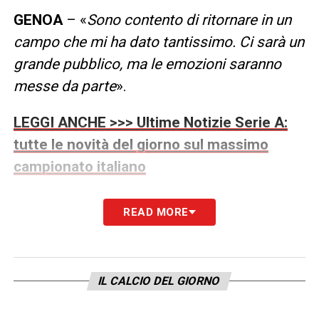
GENOA
– «
Sono contento di ritornare in un
campo che mi ha dato tantissimo. Ci sarà un
grande pubblico, ma le emozioni saranno
messe da parte
».
LEGGI ANCHE >>> Ultime Notizie Serie A:
tutte le novità del giorno sul massimo
campionato italiano
DE ROSSI
– «
Ci conosciamo da tanto. Ha
READ MORE
cambiato il Genoa con la sua mentalità e
quindi ci attendiamo una partita molto dura.
Sarà uno scontro diretto
».
IL CALCIO DEL GIORNO
MERCATO
– «
Qualcosa la dirigenza ci darà,