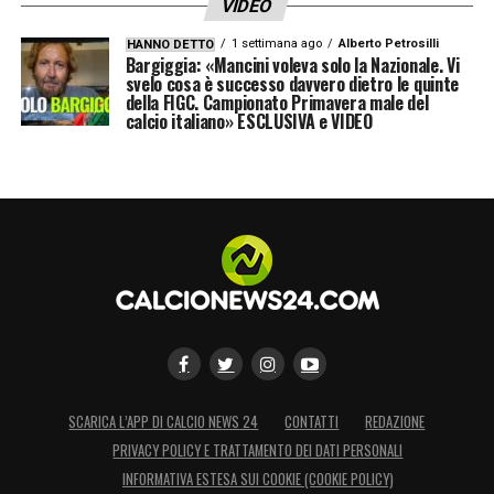
VIDEO
1 settimana ago
Alberto Petrosilli
HANNO DETTO
Bargiggia: «Mancini voleva solo la Nazionale. Vi
svelo cosa è successo davvero dietro le quinte
della FIGC. Campionato Primavera male del
calcio italiano» ESCLUSIVA e VIDEO
SCARICA L’APP DI CALCIO NEWS 24
CONTATTI
REDAZIONE
PRIVACY POLICY E TRATTAMENTO DEI DATI PERSONALI
INFORMATIVA ESTESA SUI COOKIE (COOKIE POLICY)