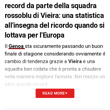
record da parte della squadra
rossoblu di Vieira: una statistica
all’insegna del ricordo quando si
lottava per l’Europa
Il
Genoa
sta sicuramente passando un buon
finale di stagione considerando ovviamente il
cambio di tendenza grazie a
Vieira
e una
squadra ben rodata che è pronta a chiudere
nella maniera migliore l’annata. Nel mezzo un
altro grande record
READ MORE
Secondo quanto riportato
dalla
Repubblica
di Genova nel 2025,