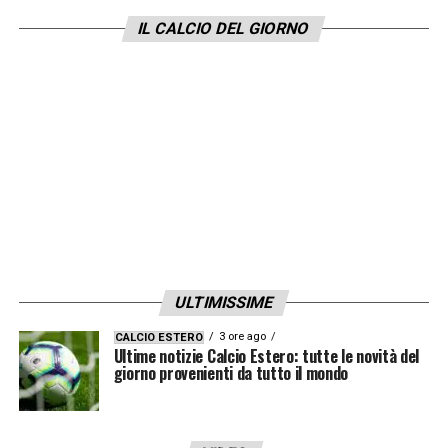
il
Genoa
di mister
Vieira
in casa ha ottenuto
IL CALCIO DEL GIORNO
16 punti su 18:
un dato che non veniva
riesumato esattamente dal 2010 quando
Gasperini era sulla panchina rossoblu.
LA PLAYLIST DELLE NOSTRE TOP NEWS
ULTIMISSIME
3 ore ago
CALCIO ESTERO
Ultime notizie Calcio Estero: tutte le novità del
giorno provenienti da tutto il mondo