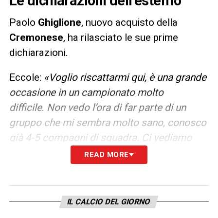
Le dichiarazioni dell’esterno
Paolo
Ghiglione
, nuovo acquisto della
Cremonese
, ha rilasciato le sue prime
dichiarazioni.
Eccole:
«Voglio riscattarmi qui, è una grande
occasione in un campionato molto
difficile
.
Non vedo l’ora di far parte di un
gruppo che mi sembra molto sano, conosco
già 4-5 compagni di squadra. Ci vediamo
presto allo Zini».
READ MORE
LA PLAYLIST DELLE NOSTRE TOP NEWS
IL CALCIO DEL GIORNO