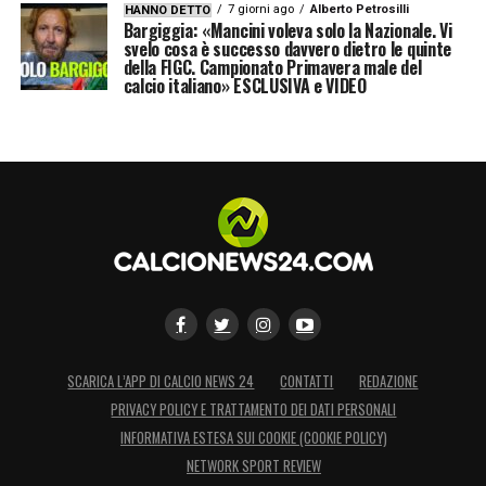
7 giorni ago
Alberto Petrosilli
HANNO DETTO
Bargiggia: «Mancini voleva solo la Nazionale. Vi
svelo cosa è successo davvero dietro le quinte
della FIGC. Campionato Primavera male del
calcio italiano» ESCLUSIVA e VIDEO
SCARICA L’APP DI CALCIO NEWS 24
CONTATTI
REDAZIONE
PRIVACY POLICY E TRATTAMENTO DEI DATI PERSONALI
INFORMATIVA ESTESA SUI COOKIE (COOKIE POLICY)
NETWORK SPORT REVIEW