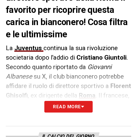
favorito per ricoprire questa
carica in bianconero! Cosa filtra
e le ultimissime
La
Juventus
continua la sua rivoluzione
societaria dopo l’addio di
Cristiano Giuntoli
.
Secondo quanto riportato da
Giovanni
Albanese
su X, il club bianconero potrebbe
affidare il ruolo di direttore sportivo a
Florent
Ghisolfi
, ex dirigente della
Roma
. Il francese,
ormai in uscita dal club giallorosso, è
READ MORE
considerato un profilo ideale per guidare il
mercato juventino.
IL CALCIO DEL GIORNO