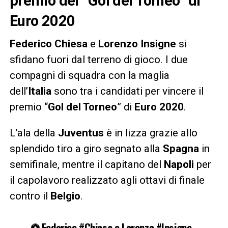
premio del “Gol del Torneo” di
Euro 2020
Federico Chiesa
e
Lorenzo Insigne
si
sfidano fuori dal terreno di gioco. I due
compagni di squadra con la maglia
dell’
Italia
sono tra i candidati per vincere il
premio “
Gol del Torneo
” di
Euro 2020
.
L’ala della
Juventus
è in lizza grazie allo
splendido tiro a giro segnato alla
Spagna
in
semifinale, mentre il capitano del
Napoli
per
il capolavoro realizzato agli ottavi di finale
contro il
Belgio
.
⚽️ Federico
#Chiesa
e Lorenzo
#Insigne