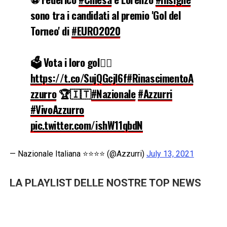
sono tra i candidati al premio 'Gol del
Torneo' di
#EURO2020
🗳️ Vota i loro gol👉🏻
https://t.co/SujQGcjl6f
#RinascimentoA
zzurro
🏆🇮🇹
#Nazionale
#Azzurri
#VivoAzzurro
pic.twitter.com/ishW11qbdN
— Nazionale Italiana ⭐️⭐️⭐️⭐️ (@Azzurri)
July 13, 2021
LA PLAYLIST DELLE NOSTRE TOP NEWS