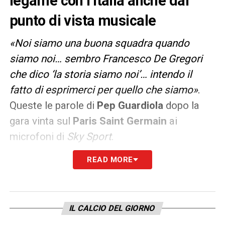
legame con l’Italia anche dal
punto di vista musicale
«Noi siamo una buona squadra quando
siamo noi… sembro Francesco De Gregori
che dico ‘la storia siamo noi’… intendo il
fatto di esprimerci per quello che siamo»
.
Queste le parole di
Pep Guardiola
dopo la
gara vinta sul
Paris Saint Germain
ai
microfoni di
Sky Sport
.
READ MORE
Sempre vivo il legame di Guardiola con l’Italia
e lo conferma anche nel
siparietto con Del
Piero sulla sua voglia di pasta
.
IL CALCIO DEL GIORNO
LA PLAYLIST DELLE NOSTRE TOP NEWS