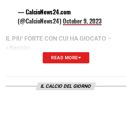
— CalcioNews24.com
(@CalcioNews24)
October 9, 2023
IL PIU’ FORTE CON CUI HA GIOCATO
–
«
Baggio
».
READ MORE
BAGGIO
– «
Una volta entrò e gli consegnai
la fascia anche se non stavo uscendo. Non
rimangono solo i titoli ma questi ricordi. Io
IL CALCIO DEL GIORNO
ho conosciuto Baggio quando aveva un
ginocchio con cui non riusciva nemmeno a
camminare, Ci siamo divertiti tanto. È
sempre presente quando gioco una finale ,
ma non gli ho mai pagato il biglietto
».