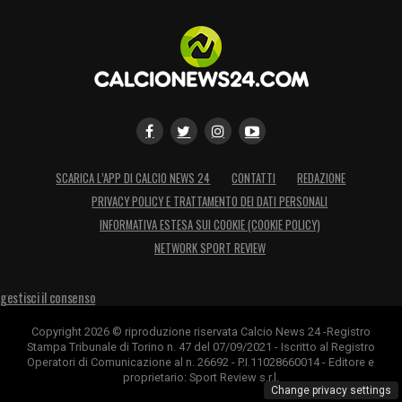
pic.twitter.com/xSxJk4oCAP
— CalcioNews24.com
(@CalcioNews24)
October 9, 2023
SE LO HA MAI CERCATO LA JUVE
– «
No,
non mi hanno cercato mai. Ma mi piace
SCARICA L’APP DI CALCIO NEWS 24
CONTATTI
REDAZIONE
molto l’Italia, si mangia molto bene e ci
PRIVACY POLICY E TRATTAMENTO DEI DATI PERSONALI
vengo spesso in vacanza
INFORMATIVA ESTESA SUI COOKIE (COOKIE POLICY)
».
NETWORK SPORT REVIEW
LA PLAYLIST DELLE NOSTRE TOP NEWS
gestisci il consenso
Copyright 2026 © riproduzione riservata Calcio News 24 -Registro
Stampa Tribunale di Torino n. 47 del 07/09/2021 - Iscritto al Registro
Operatori di Comunicazione al n. 26692 - P.I.11028660014 - Editore e
proprietario: Sport Review s.r.l.
Change privacy settings