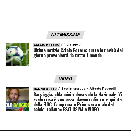
MAZZONE
– «
Quando arrivai a Brescia mi
disse che non mi voleva. era un allenatore
vecchia scuola, senza tanta tattica. Carisma,
ULTIMISSIME
con due parole riusciva a difendere il gruppo
e coordinare tutti. Non ci sono più allenatori
1 ora ago
CALCIO ESTERO
Ultime notizie Calcio Estero: tutte le novità del
come lui. Brescia Atalanta 3-3? Quando lo
giorno provenienti da tutto il mondo
vidi pensai: “questo è davvero l’allenatore?”
Me lo porto dentro al cuore
».
VIDEO
CHI VINCE LO SCUDETTO
– «
Mi auguro il
1 settimana ago
Alberto Petrosilli
HANNO DETTO
Bargiggia: «Mancini voleva solo la Nazionale. Vi
Sassuolo (ride ndr.)
».
svelo cosa è successo davvero dietro le quinte
della FIGC. Campionato Primavera male del
calcio italiano» ESCLUSIVA e VIDEO
Lo ha mai cercato la
#Juve
? La risposta
di
#Guardiola