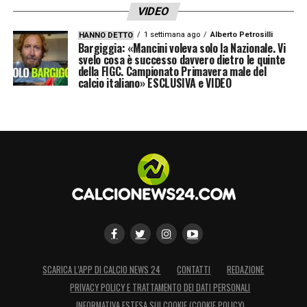
VIDEO
1 settimana ago
Alberto Petrosilli
HANNO DETTO
Bargiggia: «Mancini voleva solo la Nazionale. Vi
svelo cosa è successo davvero dietro le quinte
della FIGC. Campionato Primavera male del
calcio italiano» ESCLUSIVA e VIDEO
SCARICA L’APP DI CALCIO NEWS 24
CONTATTI
REDAZIONE
PRIVACY POLICY E TRATTAMENTO DEI DATI PERSONALI
INFORMATIVA ESTESA SUI COOKIE (COOKIE POLICY)