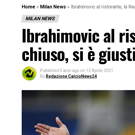
Home
»
Milan News
»
Ibrahimovic al ristorante, la R
MILAN NEWS
Ibrahimovic al ri
chiuso, si è giust
Published
5 anni ago
on
13 Aprile 2021
By
Redazione CalcioNews24