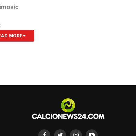
himovic
.
S
EAD MORE