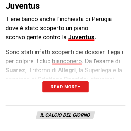
Juventus
Tiene banco anche l’inchiesta di Perugia
dove è stato scoperto un piano
sconvolgente contro la
Juventus
.
Sono stati infatti scoperti dei dossier illegali
per colpire il club
bianconero
. Dall’esame di
Suarez,
il ritorno di
Allegri,
la Superlega e la
cessione di
Cristiano Ronaldo
: intrusioni
READ MORE
illecite nei sistemi informativi. Anche i conti
di
Agnelli
sarebbero stati setacciati. Lo
scrive
Il Corriere dello Sport.
IL CALCIO DEL GIORNO
LA PLAYLIST DELLE NOSTRE TOP NEWS