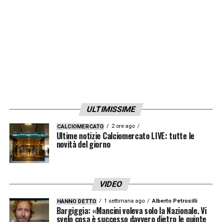
di
Felipe Anderson
come falso nove.
LA PLAYLIST DELLE NOSTRE TOP NEWS
ULTIMISSIME
2 ore ago
CALCIOMERCATO
Ultime notizie Calciomercato LIVE: tutte le
novità del giorno
VIDEO
1 settimana ago
Alberto Petrosilli
HANNO DETTO
Bargiggia: «Mancini voleva solo la Nazionale. Vi
svelo cosa è successo davvero dietro le quinte