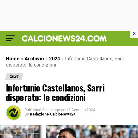
×
Home
»
Archivio
»
2024
»
Infortunio Castellanos, Sarri
disperato: le condizioni
2024
Infortunio Castellanos, Sarri
disperato: le condizioni
Published
3 anni ago
on
12 Gennaio 2024
By
Redazione CalcioNews24