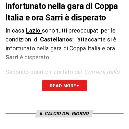
infortunato nella gara di Coppa
Italia e ora Sarri è disperato
In casa
Lazio
sono tutti preoccupati per le
condizioni di
Castellanos:
l’attaccante si è
infortunato nella gara di Coppa Italia e ora
Sarri
è disperato.
Secondo quanto riportato dal
Corriere dello
Sport
, il centravanti argentino si sottoporrà
READ MORE
ai consueti esami strumentali che
chiariranno l’entità dell’infortunio e i tempi di
recupero. Possibile forfait dunque per la
IL CALCIO DEL GIORNO
gara di campionato contro il Lecce dove
mancherà anche
Immobile.
Possibile utilizzo