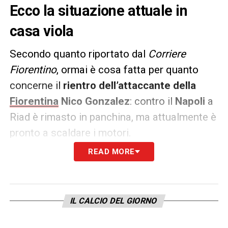
Ecco la situazione attuale in
casa viola
Secondo quanto riportato dal
Corriere
Fiorentino
, ormai è cosa fatta per quanto
concerne il
rientro dell’attaccante della
Fiorentina
Nico Gonzalez
: contro il
Napoli
a
Riad è rimasto in panchina, ma attualmente è
pronto a scaldare i motori.
READ MORE
Contro
l’
Inter
di
Simone Inzaghi
, infatti, con
grande probabilità verrà schierato dal primo
minuto dopo un mese d’attesa da parte di
IL CALCIO DEL GIORNO
tutto il popolo viola.