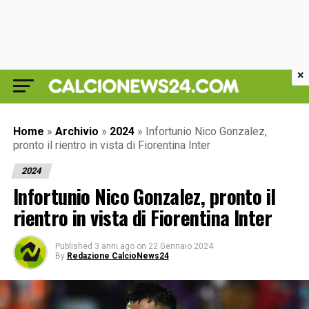
×
Home
»
Archivio
»
2024
»
Infortunio Nico Gonzalez,
pronto il rientro in vista di Fiorentina Inter
2024
Infortunio Nico Gonzalez, pronto il
rientro in vista di Fiorentina Inter
Published
3 anni ago
on
22 Gennaio 2024
By
Redazione CalcioNews24