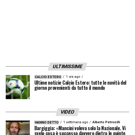
2014? Una delusione immensa, però a
essere onesti, se c’era una squadra che in
quella stagione meritava di vincere LaLiga,
quella era indubbiamente l’Atletico Madrid».
LA PLAYLIST DELLE NOSTRE TOP NEWS
ULTIMISSIME
1 ora ago
CALCIO ESTERO
Ultime notizie Calcio Estero: tutte le novità del
giorno provenienti da tutto il mondo
VIDEO
1 settimana ago
Alberto Petrosilli
HANNO DETTO
Bargiggia: «Mancini voleva solo la Nazionale. Vi
svelo cosa è successo davvero dietro le quinte