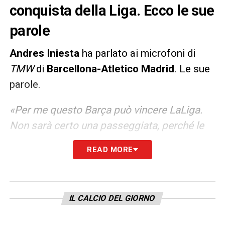
conquista della Liga. Ecco le sue
parole
Andres Iniesta
ha parlato ai microfoni di
TMW
di
Barcellona-Atletico Madrid
. Le sue
parole.
«Per me questo Barça può vincere LaLiga.
Non sarà certo una passeggiata, perché le
ultime giornate di campionato sono sempre
READ MORE
molto equilibrate e tutti, dall’alto in basso
della classifica, giocano per raggiungere i
propri obiettivi. Nessuna gara insomma può
IL CALCIO DEL GIORNO
sembrare scontata, ma sono convinto che il
mio Barcellona possa farcela. La sfida del