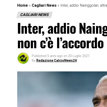
Home
»
Cagliari News
»
Inter, addio Nainggolan: altr
CAGLIARI NEWS
Inter, addio Nain
non c’è l’accordo
Published
5 anni ago
on
20 Luglio 2021
By
Redazione CalcioNews24