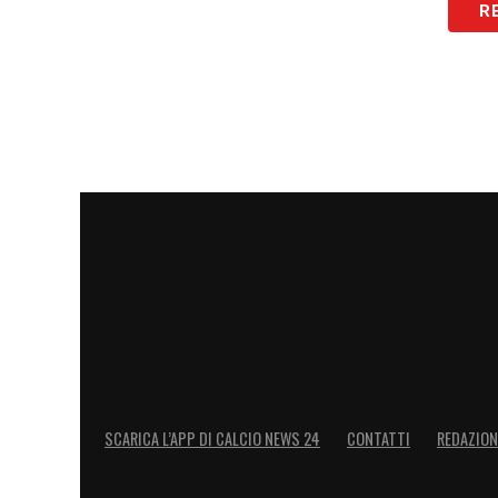
R
SCARICA L’APP DI CALCIO NEWS 24
CONTATTI
REDAZION