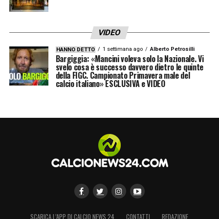
VIDEO
1 settimana ago
Alberto Petrosilli
HANNO DETTO
Bargiggia: «Mancini voleva solo la Nazionale. Vi
svelo cosa è successo davvero dietro le quinte
della FIGC. Campionato Primavera male del
calcio italiano» ESCLUSIVA e VIDEO
SCARICA L’APP DI CALCIO NEWS 24
CONTATTI
REDAZIONE