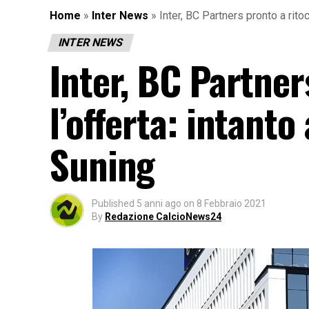
Home
»
Inter News
»
Inter, BC Partners pronto a rito
INTER NEWS
Inter, BC Partner
l’offerta: intant
Suning
Published
5 anni ago
on
8 Febbraio 2021
By
Redazione CalcioNews24