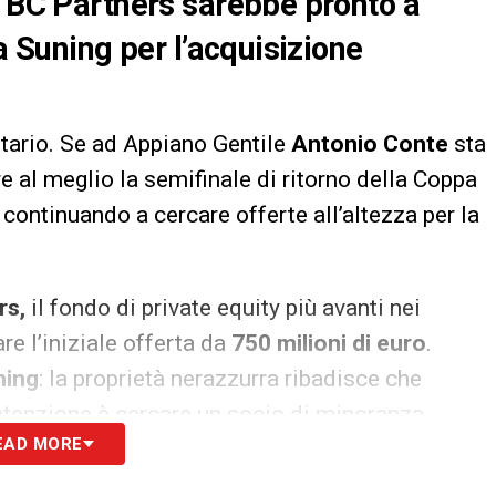
a BC Partners sarebbe pronto a
 a Suning per l’acquisizione
tario. Se ad Appiano Gentile
Antonio Conte
sta
e al meglio la semifinale di ritorno della Coppa
a continuando a cercare offerte all’altezza per la
rs,
il fondo di private equity più avanti nei
re l’iniziale offerta da
750 milioni di euro
.
ning
: la proprietà nerazzurra ribadisce che
’intenzione è cercare un socio di minoranza.
EAD MORE
rsa per entrare nel club.