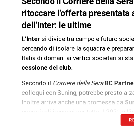
Secondo Il Corriere della Ser
ritoccare l’offerta presentata
dell’Inter: le ultime
L’
Inter
si divide tra campo e futuro socie
cercando di isolare la squadra e preparar
Italia di domani ai vertici societari si st
cessione del club.
Secondo il
Corriere della Sera
BC Partne
colloqui con Suning, potrebbe presto alza
Inoltre arriva anche una promessa da
Su
onorerà gli impegni per tutto il 2021 e l
R
Anche il fondo americano Ares resta in co