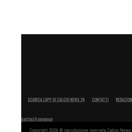
LA PLAYLIST DELLE NOSTRE TOP NEW
SCARICA L’APP DI CALCIO NEWS 24
CONTATTI
REDAZION
gestisci il consenso
Copyright 2026 © riproduzione riservata Calcio News 2