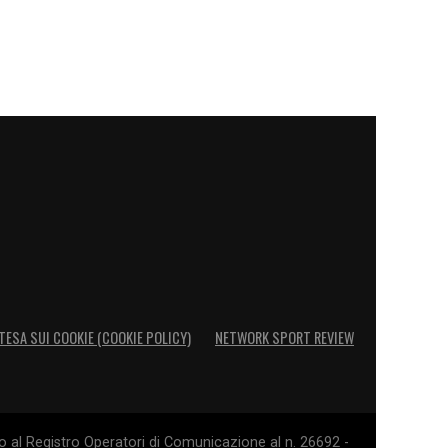
TESA SUI COOKIE (COOKIE POLICY)
NETWORK SPORT REVIEW
o al Registro Operatori di Comunicazione al n. 26692 -