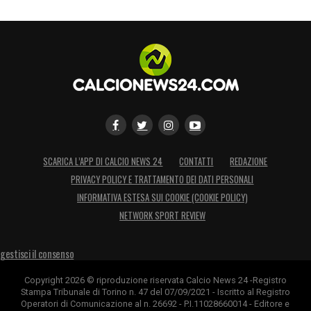
SCARICA L’APP DI CALCIO NEWS 24
CONTATTI
REDAZIONE
PRIVACY POLICY E TRATTAMENTO DEI DATI PERSONALI
INFORMATIVA ESTESA SUI COOKIE (COOKIE POLICY)
NETWORK SPORT REVIEW
gestisci il consenso
Copyright 2026 © riproduzione riservata Calcio News 24 -Registro
Stampa Tribunale di Torino n. 47 del 07/09/2021 - Iscritto al Registro
Operatori di Comunicazione al n. 26692 - P.I.11028660014 - Editore e