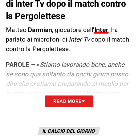
di Inter Tv dopo il match contro
la Pergolettese
Matteo
Darmian
, giocatore dell’
Inter
, ha
parlato ai microfoni di
Inter Tv
dopo il match
contro la Pergolettese.
PAROLE –
«
Stiamo lavorando bene, anche
se sono qua soltanto da pochi giorni posso
dire che ci stiamo preparando al meglio per
questa nuova stagione. Gli obiettivi sono
READ MORE
sempre gli stessi degli anni scorsi: puntiamo
al massimo perché quando giochi per un
club così importante come l’Inter gli obiettivi
devono essere quelli e lavoreremo per
IL CALCIO DEL GIORNO