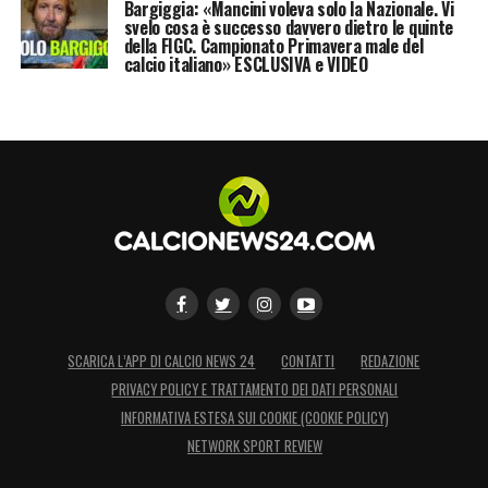
Bargiggia: «Mancini voleva solo la Nazionale. Vi
svelo cosa è successo davvero dietro le quinte
della FIGC. Campionato Primavera male del
calcio italiano» ESCLUSIVA e VIDEO
SCARICA L’APP DI CALCIO NEWS 24
CONTATTI
REDAZIONE
PRIVACY POLICY E TRATTAMENTO DEI DATI PERSONALI
INFORMATIVA ESTESA SUI COOKIE (COOKIE POLICY)
NETWORK SPORT REVIEW