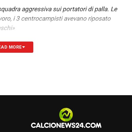
uadra aggressiva sui portatori di palla. Le
oro, i 3 centrocampisti avevano riposato
eschi»
ssimo, l’unico dispiacere è che non abbia fatto
EAD MORE
rare così. E’ molto apprezzato da tutti, staff
are così»
.
3 luglio marotta, ausilio e baccin hanno preso
iorno che passava continuava a lavorare sempre
meritando tutto quello che sta ottenendo. Pavard
dopo prestazione Bisseck meritava di essere
 soddisfazioni come stasera»
24.COM