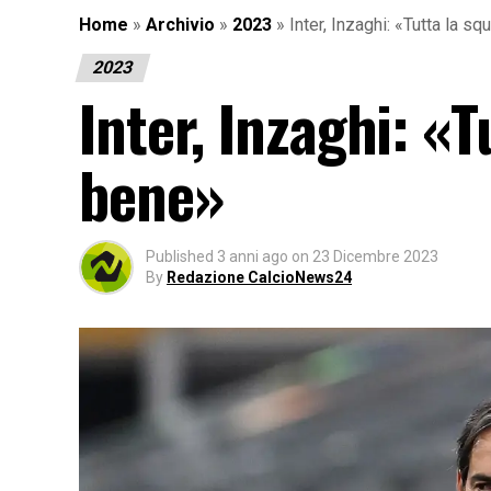
Home
»
Archivio
»
2023
»
Inter, Inzaghi: «Tutta la s
2023
Inter, Inzaghi: «
bene»
Published
3 anni ago
on
23 Dicembre 2023
By
Redazione CalcioNews24