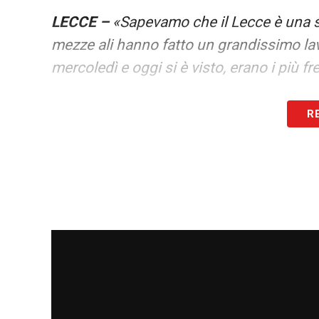
LECCE –
«Sapevamo che il Lecce è una sq
mezze ali hanno fatto un grandissimo lav
mercoledì e oggi si è visto, erano i più fr
ARNAUTOVIC-
«Arnautovic è stato bravi
R
gol. Deve stare sereno e continuare a lavo
tecnico, società, compagni, deve continu
BISSECK-
«Bisseck è un ragazzo che il 1
per l’Inter. io non lo conoscevo, ogni g
meglio. In silenzio, sempre meglio, sta 
era in grado di giocare, ma prestazione 
schierato. Spero possa ritagliarsi molte
LEGGI ALTRE NOTIZIE SU INTERNEWS