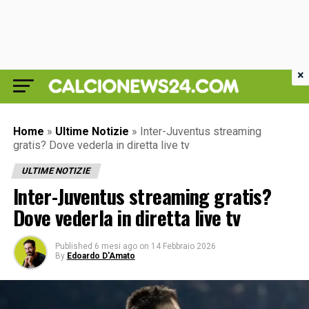
×
Home
»
Ultime Notizie
»
Inter-Juventus streaming
gratis? Dove vederla in diretta live tv
ULTIME NOTIZIE
Inter-Juventus streaming gratis?
Dove vederla in diretta live tv
Published
6 mesi ago
on
14 Febbraio 2026
By
Edoardo D'Amato