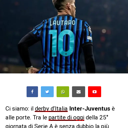
Ci siamo: il
derby d’Italia
Inter-Juventus
è
alle porte. Tra le
partite di oggi
della 25°
giornata di
Serie A
è senza dubbio la più