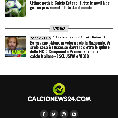
Ultime notizie Calcio Estero: tutte le novità del
FAMILY
(ex
contenuti del
unico:
599 €
su reti
giorno provenienti da tutto il mondo
Plus)
pacchetto
(49,92
diverse
FULL
€/mese)
– Ideale per
– Visione su
– Annuale
famiglie o chi
due reti
rate:
59,99
guarda DAZN
VIDEO
internet
€/mese
fuori casa
2 settimane ago
Alberto Petrosilli
HANNO DETTO
differenti
– Mensile
Bargiggia: «Mancini voleva solo la Nazionale. Vi
flessibile:
svelo cosa è successo davvero dietro le quinte
della FIGC. Campionato Primavera male del
69,99
calcio italiano» ESCLUSIVA e VIDEO
€/mese
DAZN GOAL
– Tutta la
– Annuale
– 2 dispositivi
(ex Goal
Serie BKT
unico:
129 €
sulla stessa
Pass)
– 3 partite
(10,75
rete internet
per turno di
€/mese)
–
Serie A TIM
– Annuale
Condivisione
– Serie A
rate:
13,99
solo in
femminile
€/mese
ambito
eBay
– Mensile
domestico
– LaLiga
flessibile:
spagnola e
19,99