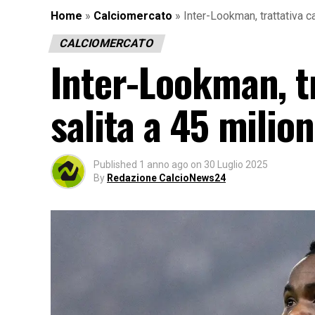
Home
»
Calciomercato
»
Inter-Lookman, trattativa ca
CALCIOMERCATO
Inter-Lookman, tr
salita a 45 milio
Published
1 anno ago
on
30 Luglio 2025
By
Redazione CalcioNews24