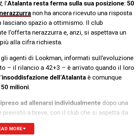
t
, l’
Atalanta resta ferma sulla sua posizione
:
50
nerazzurra
non ha ancora ricevuto una risposta
 lasciano spazio a ottimismo. Il club
 l’offerta nerazzurra e, anzi, si aspettava un
più alla cifra richiesta.
e gli agenti di Lookman, informati sull’evoluzione
o – il rilancio a 42+3 – è arrivato quando il loro
’
insoddisfazione dell’Atalanta
è comunque
50 milioni
.
ripreso ad allenarsi individualmente
dopo una
è previsto a breve, con il club che si aspetta da
ortamenti, evitando tensioni in vista di
EAD MORE