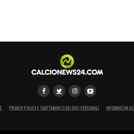
 è che serva ancora un rilancio – concreto e
anca.
S
E
PRIVACY POLICY E TRATTAMENTO DEI DATI PERSONALI
INFORMATIVA ES