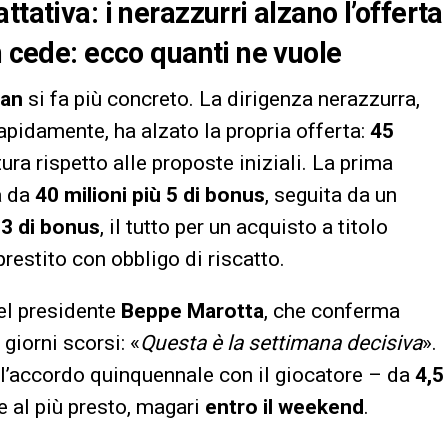
tativa: i nerazzurri alzano l’offerta
n cede: ecco quanti ne vuole
an
si fa più concreto. La dirigenza nerazzurra,
rapidamente, ha alzato la propria offerta:
45
ura rispetto alle proposte iniziali. La prima
a da
40 milioni più 5 di bonus
, seguita da un
ù 3 di bonus
, il tutto per un acquisto a titolo
restito con obbligo di riscatto.
del presidente
Beppe Marotta
, che conferma
giorni scorsi: «
Questa è la settimana decisiva
».
ell’accordo quinquennale con il giocatore – da
4,5
e al più presto, magari
entro il weekend
.