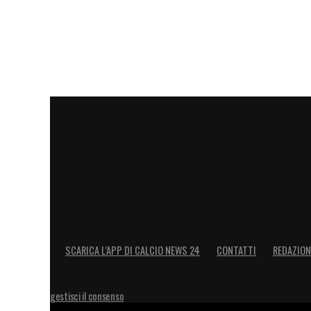
La trattativa prosegue, ma la sensazione
sostanziale – per arrivare alla fumata bi
LA PLAYLIST DELLE NOSTRE TOP NEW
SCARICA L’APP DI CALCIO NEWS 24
CONTATTI
REDAZION
gestisci il consenso