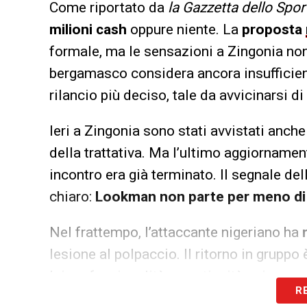
Come riportato da
la Gazzetta dello Spor
milioni cash
oppure niente. La
proposta
formale, ma le sensazioni a Zingonia non
bergamasco considera ancora insufficiente
rilancio più deciso, tale da avvicinarsi di 
Ieri a Zingonia sono stati avvistati anch
della trattativa. Ma l’ultimo aggiornament
incontro era già terminato. Il segnale dell
chiaro:
Lookman non parte per meno di 
Nel frattempo, l’attaccante nigeriano ha
lesione al polpaccio. Il ritorno in gruppo 
lui professionalità e continuità nei comp
R
un’eventuale cessione.