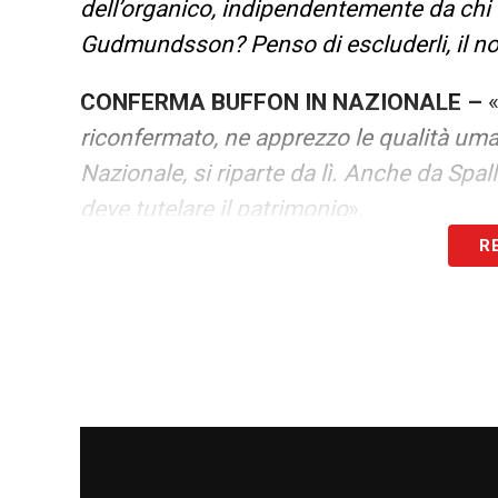
dell’organico, indipendentemente da chi
Gudmundsson? Penso di escluderli, il nos
CONFERMA BUFFON IN NAZIONALE –
riconfermato, ne apprezzo le qualità uma
Nazionale, si riparte da lì. Anche da Spal
deve tutelare il patrimonio
».
R
RICONFERMARSI AL VERTICE –
«
Genera
Abbiamo la coccarda sul petto, gli avversa
metteremo tutta per fare il massimo
».
LAUTARO –
«
Lautaro sta manifestando l
l’autorevolezza, che ha trovato con l’Int
di aver sottoscritto il rinnovo di contrat