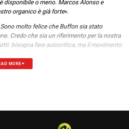
 è disponibile o meno. Marcos Alonso e
tro organico è già forte
».
«
Sono molto felice che Buffon sia stato
ne. Credo che sia un riferimento per la nostra
letti: bisogna fare autocritica, ma il movimento
EAD MORE
lmente è difficile essere l’avversario da battere.
ri ci metteranno in difficoltà, noi ce la
e qualità che aveva da ragazzo, gli mancava
er. Non ha caso è anche capitano, siamo contenti
to. Vestirà il nerazzurro ancora per qualche