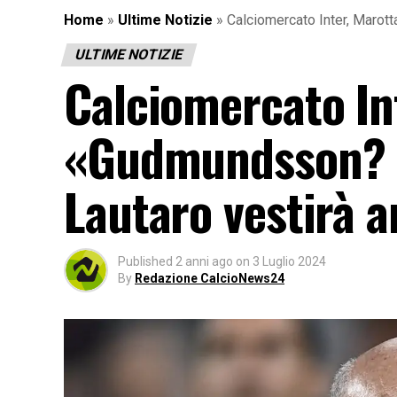
Home
»
Ultime Notizie
»
Calciomercato Inter, Maro
ULTIME NOTIZIE
Calciomercato In
«Gudmundsson? 
Lautaro vestirà 
Published
2 anni ago
on
3 Luglio 2024
By
Redazione CalcioNews24