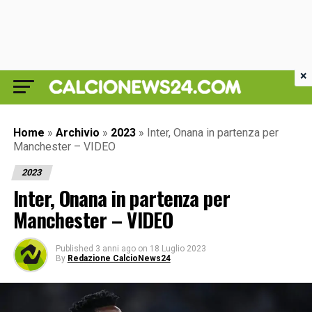
×
Home
»
Archivio
»
2023
»
Inter, Onana in partenza per
Manchester – VIDEO
2023
Inter, Onana in partenza per
Manchester – VIDEO
Published
3 anni ago
on
18 Luglio 2023
By
Redazione CalcioNews24