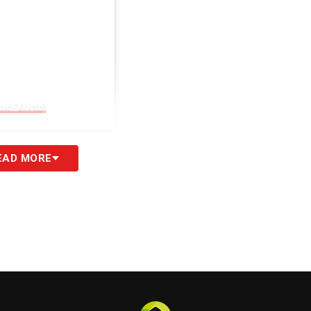
rnews24com)
EAD MORE
S