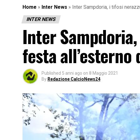
Home
»
Inter News
»
Inter Sampdoria, i tifosi nerazz
INTER NEWS
Inter Sampdoria, 
festa all’esterno
Published
5 anni ago
on
8 Maggio 2021
By
Redazione CalcioNews24