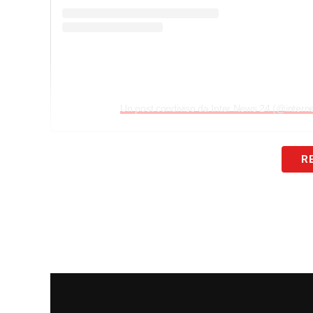
Un post condiviso da Inter News 24 (@inte
R
LA PLAYLIST DELLE NOSTRE TOP NEW