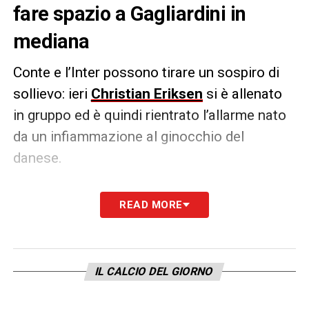
fare spazio a Gagliardini in
mediana
Conte e l’Inter possono tirare un sospiro di
sollievo: ieri
Christian Eriksen
si è allenato
in gruppo ed è quindi rientrato l’allarme nato
da un infiammazione al ginocchio del
danese.
Ora toccherà a Conte decidere come
READ MORE
utilizzarlo. Secondo il
Corriere dello Sport
, il
tecnico dovrebbe alla fine
preferire
Gagliardini
dal 1′, vista anche la
IL CALCIO DEL GIORNO
gara fisica, con il danese in campo nella
ripresa.