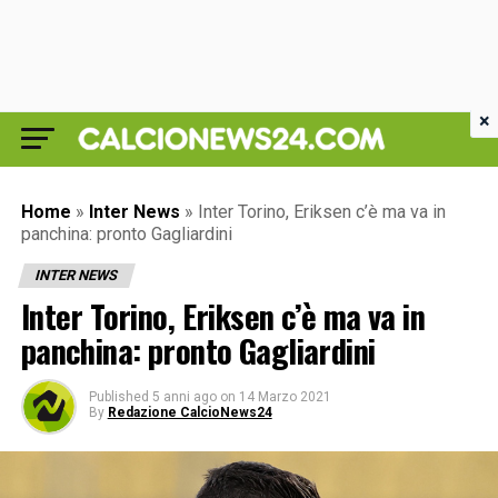
×
Home
»
Inter News
»
Inter Torino, Eriksen c’è ma va in
panchina: pronto Gagliardini
INTER NEWS
Inter Torino, Eriksen c’è ma va in
panchina: pronto Gagliardini
Published
5 anni ago
on
14 Marzo 2021
By
Redazione CalcioNews24