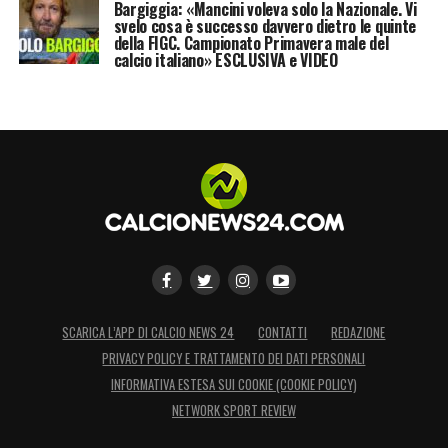
Bargiggia: «Mancini voleva solo la Nazionale. Vi
svelo cosa è successo davvero dietro le quinte
della FIGC. Campionato Primavera male del
calcio italiano» ESCLUSIVA e VIDEO
SCARICA L’APP DI CALCIO NEWS 24
CONTATTI
REDAZIONE
PRIVACY POLICY E TRATTAMENTO DEI DATI PERSONALI
INFORMATIVA ESTESA SUI COOKIE (COOKIE POLICY)
NETWORK SPORT REVIEW