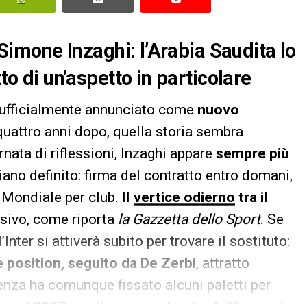
n Simone Inzaghi: l’Arabia Saudita lo
tto di un’aspetto in particolare
ufficialmente annunciato come
nuovo
quattro anni dopo, quella storia sembra
nata di riflessioni, Inzaghi appare
sempre più
iano definito: firma del contratto entro domani,
 Mondiale per club. Il
vertice odierno
tra il
sivo, come riporta
la Gazzetta dello Sport
. Se
Inter si attiverà subito per trovare il sostituto:
e position, seguito da De Zerbi
, attratto
igenza ha comunque fissato alcuni paletti per
ino al 2027
, un
ritocco moderato dell’ingaggio
e