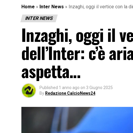
Home
»
Inter News
»
Inzaghi, oggi il vertice con la di
INTER NEWS
Inzaghi, oggi il v
dell’Inter: c’è ari
aspetta…
Published
1 anno ago
on
3 Giugno 2025
By
Redazione CalcioNews24