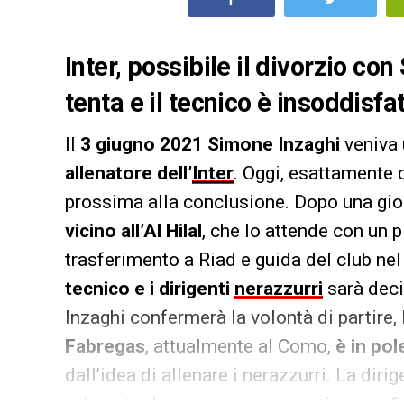
Inter, possibile il divorzio co
tenta e il tecnico è insoddisfa
Il
3 giugno 2021 Simone Inzaghi
veniva 
allenatore dell’
Inter
. Oggi, esattamente 
prossima alla conclusione. Dopo una gior
vicino all’Al Hilal
, che lo attende con un p
trasferimento a Riad e guida del club nel
tecnico e i dirigenti
nerazzurri
sarà deci
Inzaghi confermerà la volontà di partire, l’
Fabregas
, attualmente al Como,
è in pol
dall’idea di allenare i nerazzurri. La dir
un’eventuale prosecuzione:
un rinnovo f