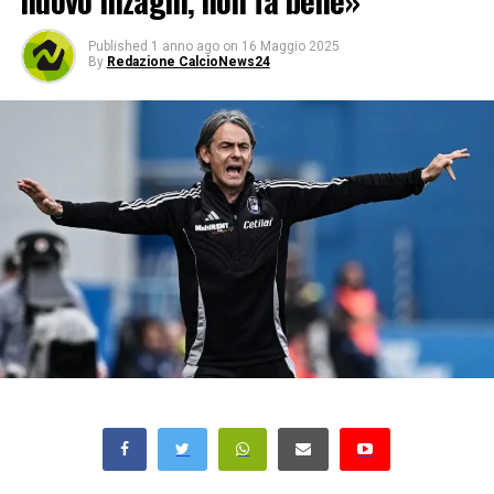
nuovo Inzaghi, non fa bene»
Published
1 anno ago
on
16 Maggio 2025
By
Redazione CalcioNews24