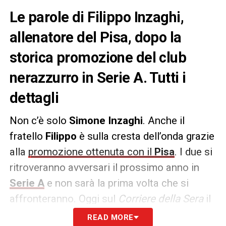
Le parole di Filippo Inzaghi,
allenatore del Pisa, dopo la
storica promozione del club
nerazzurro in Serie A. Tutti i
dettagli
Non c’è solo
Simone Inzaghi
. Anche il
fratello
Filippo
è sulla cresta dell’onda grazie
alla
promozione ottenuta con il
Pisa
. I due si
ritroveranno avversari il prossimo anno in
Serie A
e non sarà la prima volta che si
affronteranno. Oggi sul
Corriere della Sera
il
mister dei toscani dice la sua su svariati
READ MORE