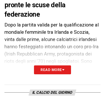
pronte le scuse della
federazione
Dopo la partita valida per la qualificazione al
mondiale femminile tra Irlanda e Scozia,
vinta dalle prime, alcune calciatrici irlandesi
hanno festeggiato intonando un coro pro-Ira
(Irish Repubblican Army, protagonista dei
riots degli anni ’70) negli spogliatoi. Sono
arrivate prontamente le scuse
READ MORE
della
Federcalcio irlandese
e del
commissario tecnico
Vera Pauw
.
IL CALCIO DEL GIORNO
«
Ci scusiamo dal profondo dei nostri cuori a
chiunque si sia sentito offeso dai nostri