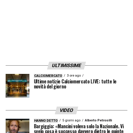
festeggiamenti dopo la qualificazione ai
Mondiali. Ne parleremo con le giocatrici e
ricorderemo loro quali siano le loro
responsabilità a riguardo. Siamo tutti
dispiaciuti per qualsiasi danno causato, non
ci possono essere scuse per questo
».
ULTIMISSIME
LA PLAYLIST DELLE NOSTRE TOP NEWS
3 ore ago
CALCIOMERCATO
Ultime notizie Calciomercato LIVE: tutte le
novità del giorno
VIDEO
5 giorni ago
Alberto Petrosilli
HANNO DETTO
Bargiggia: «Mancini voleva solo la Nazionale. Vi
svelo cosa è successo davvero dietro le quinte