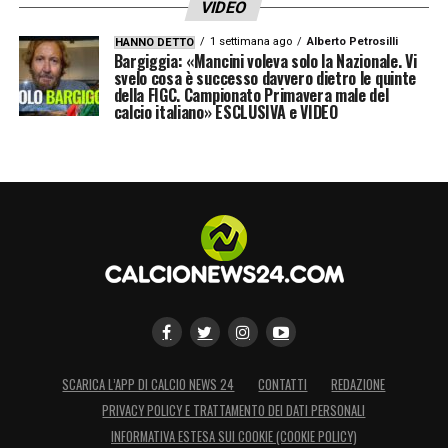
VIDEO
1 settimana ago
Alberto Petrosilli
HANNO DETTO
Bargiggia: «Mancini voleva solo la Nazionale. Vi
svelo cosa è successo davvero dietro le quinte
della FIGC. Campionato Primavera male del
calcio italiano» ESCLUSIVA e VIDEO
SCARICA L’APP DI CALCIO NEWS 24
CONTATTI
REDAZIONE
PRIVACY POLICY E TRATTAMENTO DEI DATI PERSONALI
INFORMATIVA ESTESA SUI COOKIE (COOKIE POLICY)