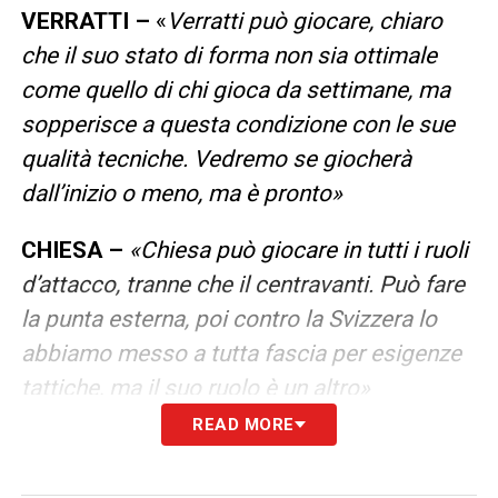
VERRATTI –
«
Verratti può giocare, chiaro
che il suo stato di forma non sia ottimale
come quello di chi gioca da settimane, ma
sopperisce a questa condizione con le sue
qualità tecniche. Vedremo se giocherà
dall’inizio o meno, ma è pronto»
CHIESA –
«Chiesa può giocare in tutti i ruoli
d’attacco, tranne che il centravanti. Può fare
la punta esterna, poi contro la Svizzera lo
abbiamo messo a tutta fascia per esigenze
tattiche, ma il suo ruolo è un altro»
READ MORE
GALLES –
«
Alla squadra chiedo di
continuare a giocare come ha sempre