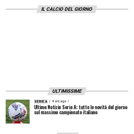
giocato. Di essere offensivi e fare le cose
IL CALCIO DEL GIORNO
per bene perchè è una partita importante.
Vogliamo vincere e chiudere il girone in
testa, sarà difficile perchè giocheremo
anche con un clima più caldo. Vedremo»
LA PLAYLIST DELLE NOSTRE TOP NEWS
ULTIMISSIME
4 ore ago
SERIE A
Ultime Notizie Serie A: tutte le novità del giorno
sul massimo campionato italiano