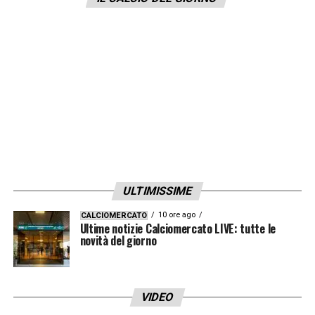
errori e giocate splendide ma bisogna
essere costanti ed è per questo che
abbiamo vinto».
LA PLAYLIST DELLE NOSTRE TOP NEWS
ULTIMISSIME
10 ore ago
CALCIOMERCATO
Ultime notizie Calciomercato LIVE: tutte le
novità del giorno
VIDEO