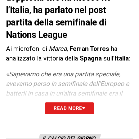
l’Italia, ha parlato nel post
partita della semifinale di
Nations League
Ai microfoni di
Marca
,
Ferran Torres
ha
analizzato la vittoria della
Spagna
sull’
Italia
:
«Sapevamo che era una partita speciale,
avevamo perso in semifinale dell’Europeo e
batterli in casa in un’altra semifinale era il
modo migliore per vendicarsi. Sono felice
READ MORE
per la squadra. Credo che la costanza e
l’allenamento facciano arrivare i risultati. La
partita dura 90 minuti, possono esserci
IL CALCIO DEL GIORNO