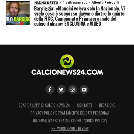
1 settimana ago
Alberto Petrosilli
HANNO DETTO
Bargiggia: «Mancini voleva solo la Nazionale. Vi
svelo cosa è successo davvero dietro le quinte
della FIGC. Campionato Primavera male del
calcio italiano» ESCLUSIVA e VIDEO
SCARICA L’APP DI CALCIO NEWS 24
CONTATTI
REDAZIONE
PRIVACY POLICY E TRATTAMENTO DEI DATI PERSONALI
INFORMATIVA ESTESA SUI COOKIE (COOKIE POLICY)
NETWORK SPORT REVIEW