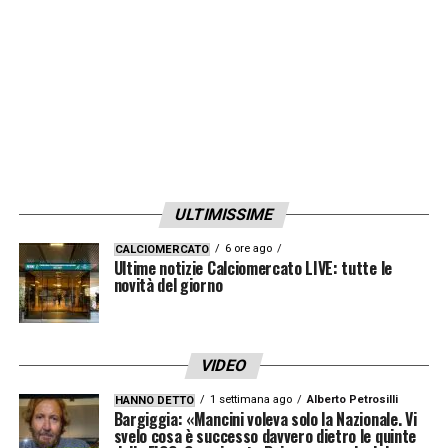
Italia U19-Spagna: orario e dove
vederla in tv
Italia U19-Galles
si gioca alle ore 15:00 di
giovedì 10 ottobre. Verrà trasmessa in
diretta in streaming sulla piattaforma Vivo
Azzurro TV, visibile anche su Dazn,
attraverso Chromecast, Firestick, smart tv e
ULTIMISSIME
console per videogiochi. Non è prevista
6 ore ago
CALCIOMERCATO
Ultime notizie Calciomercato LIVE: tutte le
alcuna trasmissione in tv.
novità del giorno
LA PLAYLIST DELLE NOSTRE TOP NEWS
VIDEO
1 settimana ago
Alberto Petrosilli
HANNO DETTO
Bargiggia: «Mancini voleva solo la Nazionale. Vi
svelo cosa è successo davvero dietro le quinte