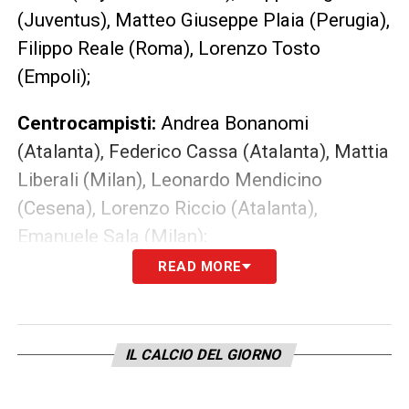
(Juventus), Matteo Giuseppe Plaia (Perugia),
Filippo Reale (Roma), Lorenzo Tosto
(Empoli);
Centrocampisti:
Andrea Bonanomi
(Atalanta), Federico Cassa (Atalanta), Mattia
Liberali (Milan), Leonardo Mendicino
(Cesena), Lorenzo Riccio (Atalanta),
Emanuele Sala (Milan);
READ MORE
Attaccanti:
Francesco Camarda (Milan), Jeff
Ekhator Osayuki (Genoa), Giacomo De Pieri
(Inter), Seydou Fini (Excelsior Rotterdam),
IL CALCIO DEL GIORNO
Mattia Mosconi (Inter), Diego Sia (Milan).