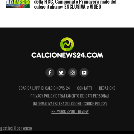
della FIGC. Campionato Primavera male del
calcio italiano» ESCLUSIVA e VIDEO
SCARICA L’APP DI CALCIO NEWS 24
CONTATTI
REDAZIONE
PRIVACY POLICY E TRATTAMENTO DEI DATI PERSONALI
INFORMATIVA ESTESA SUI COOKIE (COOKIE POLICY)
NETWORK SPORT REVIEW
gestisci il consenso