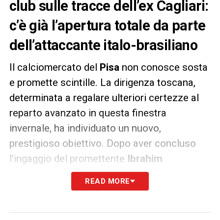
club sulle tracce dell’ex Cagliari:
c’è già l’apertura totale da parte
dell’attaccante italo-brasiliano
Il calciomercato del
Pisa
non conosce sosta
e promette scintille. La dirigenza toscana,
determinata a regalare ulteriori certezze al
reparto avanzato in questa finestra
invernale, ha individuato un nuovo,
prestigioso obiettivo. Dopo aver concluso
l’ingaggio del promettente
Ibrahim
Durosinmi
e aver contestualmente risolto il
READ MORE
rapporto con l’angolano
M’Bala Nzola
, i
Nerazzurri
sognano un colpo di esperienza
internazionale per alzare l’asticella delle