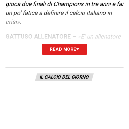
gioca due finali di Champions in tre anni e fai
un po’ fatica a definire il calcio italiano in
crisi».
GATTUSO ALLENATORE –
«E’ un allenatore
importante, di carattere, che può tirare fuori
READ MORE
tante cose dai ragazzi, credo sia capace di
ricavare il meglio. Ma poi alla fine sarà il
risultato a contare. Secondo me si può
IL CALCIO DEL GIORNO
ancora andare al Mondiale: le cose per
l’Italia non sono mai state facili, abbiamo
sempre dovuto sudare, sudare, sudare, è
stata sempre una fatica. Però fa parte del
gioco e bisogna crederci. Io ci credo
».