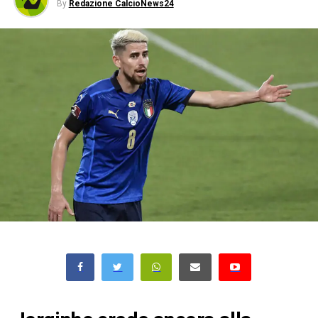
By
Redazione CalcioNews24