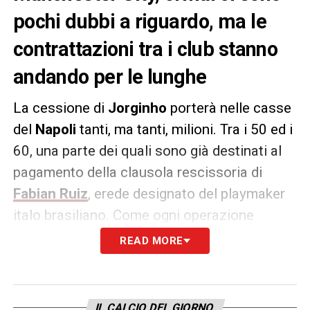
pochi dubbi a riguardo, ma le
contrattazioni tra i club stanno
andando per le lunghe
La cessione di
Jorginho
porterà nelle casse
del
Napoli
tanti, ma tanti, milioni. Tra i 50 ed i
60, una parte dei quali sono già destinati al
pagamento della clausola rescissoria di
Fabian Ruiz
, erede designato del playmaker
italo brasiliano. Come ogni operazione
complessa che si rispetti, però, si sta
READ MORE
andando per le lunghe, con Napoli e City
ancora a colloquio per definirla. Joao
Santos
, agente dell’ex centrocampista
IL CALCIO DEL GIORNO