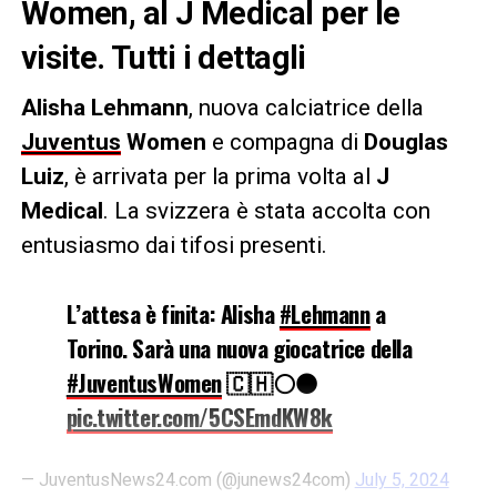
Women, al J Medical per le
visite. Tutti i dettagli
Alisha Lehmann
, nuova calciatrice della
Juventus
Women
e compagna di
Douglas
Luiz
, è arrivata per la prima volta al
J
Medical
. La svizzera è stata accolta con
entusiasmo dai tifosi presenti.
L’attesa è finita: Alisha
#Lehmann
a
Torino. Sarà una nuova giocatrice della
#JuventusWomen
🇨🇭⚪️⚫️
pic.twitter.com/5CSEmdKW8k
— JuventusNews24.com (@junews24com)
July 5, 2024