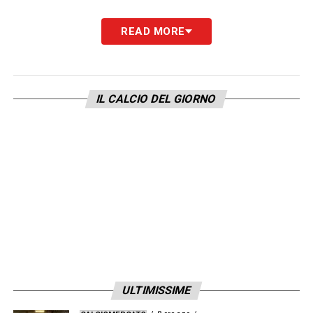
Adesso l’ex
Aston Villa
dovrà completare le
READ MORE
visite mediche prima di firmare il contratto
che la legherà alla squadra bianconera per le
prossime stagioni.
IL CALCIO DEL GIORNO
LEGGI ALTRE NOTIZIE SU JUVENTUS
NEWS 24
LA PLAYLIST DELLE NOSTRE TOP NEWS
ULTIMISSIME