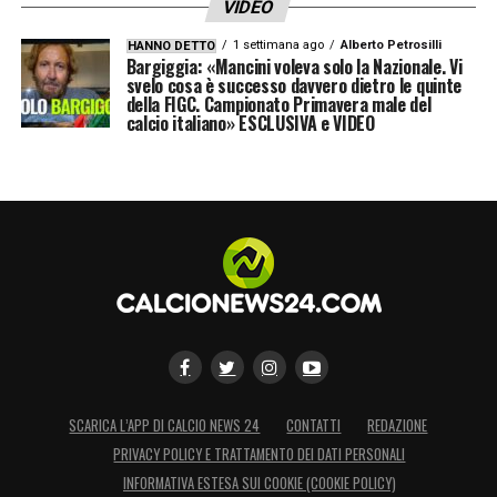
VIDEO
1 settimana ago
Alberto Petrosilli
HANNO DETTO
Bargiggia: «Mancini voleva solo la Nazionale. Vi
svelo cosa è successo davvero dietro le quinte
della FIGC. Campionato Primavera male del
calcio italiano» ESCLUSIVA e VIDEO
SCARICA L’APP DI CALCIO NEWS 24
CONTATTI
REDAZIONE
PRIVACY POLICY E TRATTAMENTO DEI DATI PERSONALI
INFORMATIVA ESTESA SUI COOKIE (COOKIE POLICY)