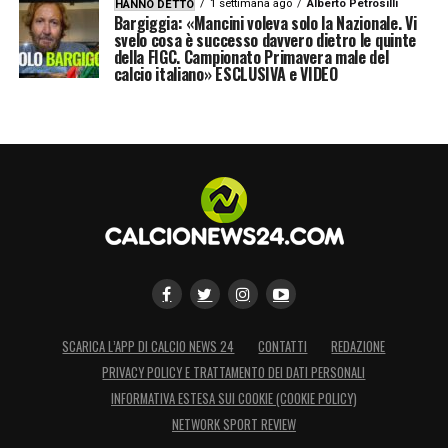
1 settimana ago
Alberto Petrosilli
HANNO DETTO
Bargiggia: «Mancini voleva solo la Nazionale. Vi
svelo cosa è successo davvero dietro le quinte
della FIGC. Campionato Primavera male del
calcio italiano» ESCLUSIVA e VIDEO
SCARICA L’APP DI CALCIO NEWS 24
CONTATTI
REDAZIONE
PRIVACY POLICY E TRATTAMENTO DEI DATI PERSONALI
INFORMATIVA ESTESA SUI COOKIE (COOKIE POLICY)
NETWORK SPORT REVIEW