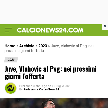
×
Home
»
Archivio
»
2023
»
Juve, Vlahovic al Psg: nei
prossimi giorni l’offerta
2023
Juve, Vlahovic al Psg: nei prossimi
giorni l’offerta
Published
3 anni ago
on
16 Luglio 2023
By
Redazione CalcioNews24