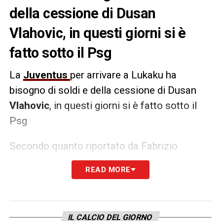
della cessione di Dusan
Vlahovic, in questi giorni si è
fatto sotto il Psg
La
Juventus
per arrivare a Lukaku ha
bisogno di soldi e della cessione di Dusan
Vlahovic
, in questi giorni si è fatto sotto il
Psg
Secondo quanto riportato da Fabrizio
Romano, i parigini nei prossimi giorni
READ MORE
presenteranno un’offerta ai bianconeri per
l’attaccante che intanto ha dato il suo ok al
trasferimento.
IL CALCIO DEL GIORNO