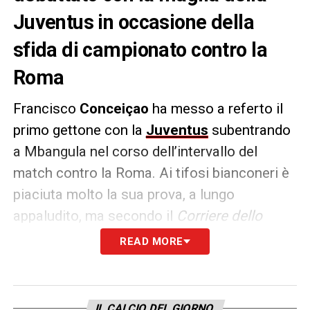
Juventus in occasione della
sfida di campionato contro la
Roma
Francisco
Conceiçao
ha messo a referto il
primo gettone con la
Juventus
subentrando
a Mbangula nel corso dell’intervallo del
match contro la Roma. Ai tifosi bianconeri è
piaciuta molto la sua prova, a lungo
appaludito, ma secondo il
Corriere dello
Sport
la sua prova non è nemmeno
READ MORE
sufficiente.
IL COMMENTO –
«Impatto non positivo
IL CALCIO DEL GIORNO