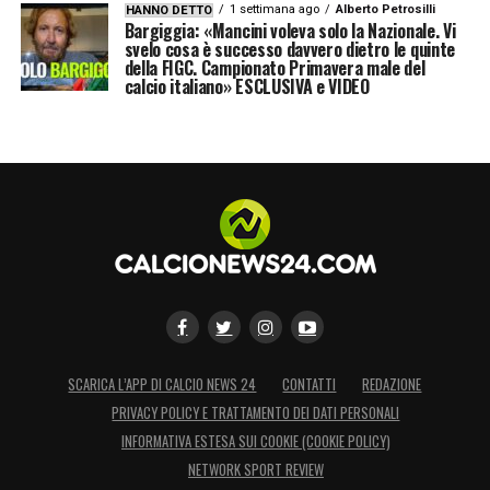
1 settimana ago
Alberto Petrosilli
HANNO DETTO
Bargiggia: «Mancini voleva solo la Nazionale. Vi
svelo cosa è successo davvero dietro le quinte
della FIGC. Campionato Primavera male del
calcio italiano» ESCLUSIVA e VIDEO
SCARICA L’APP DI CALCIO NEWS 24
CONTATTI
REDAZIONE
PRIVACY POLICY E TRATTAMENTO DEI DATI PERSONALI
INFORMATIVA ESTESA SUI COOKIE (COOKIE POLICY)
NETWORK SPORT REVIEW