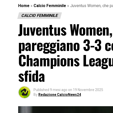
Home
»
Calcio Femminile
»
Juventus Women, che par
CALCIO FEMMINILE
Juventus Women, 
pareggiano 3-3 c
Champions Leagu
sfida
Published
9 mesi ago
on
19 Novembre 2025
By
Redazione CalcioNews24