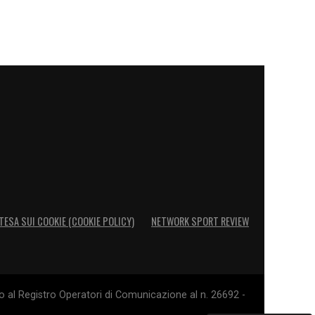
TESA SUI COOKIE (COOKIE POLICY)
NETWORK SPORT REVIEW
o al Registro Operatori di Comunicazione al n. 26692 -