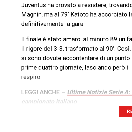
Juventus ha provato a resistere, trovando
Magnin, ma al 79’ Katoto ha accorciato l
definitivamente la gara.
Il finale è stato amaro: al minuto 89 un f
il rigore del 3-3, trasformato al 90’. Così
si sono dovute accontentare di un punto c
prime quattro giornate, lasciando però i
respiro.
LEGGI ANCHE –
Ultime Notizie Serie A:
campionato italiano
R
LA PLAYLIST DELLE NOSTRE TOP NEW