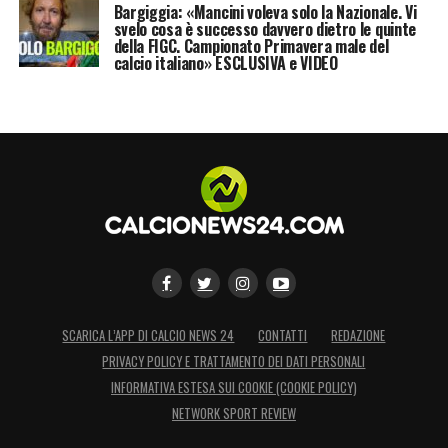
Bargiggia: «Mancini voleva solo la Nazionale. Vi
svelo cosa è successo davvero dietro le quinte
della FIGC. Campionato Primavera male del
calcio italiano» ESCLUSIVA e VIDEO
SCARICA L’APP DI CALCIO NEWS 24
CONTATTI
REDAZIONE
PRIVACY POLICY E TRATTAMENTO DEI DATI PERSONALI
INFORMATIVA ESTESA SUI COOKIE (COOKIE POLICY)
NETWORK SPORT REVIEW