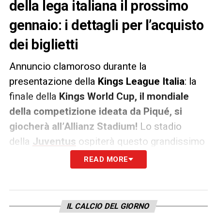
della lega italiana il prossimo
gennaio: i dettagli per l’acquisto
dei biglietti
Annuncio clamoroso durante la
presentazione della
Kings League Italia
: la
finale della
Kings World Cup, il mondiale
della competizione ideata da Piqué, si
giocherà all’Allianz Stadium!
Lo stadio
della
Juventus
ospiterà questo grandissimo
torneo che riunirà 16 squadre che si
READ MORE
sfideranno tra l’1 e il 12 gennaio.
Saranno giocate in totale 27 partite. La
IL CALCIO DEL GIORNO
prima fase si terrà in una sede al coperto e le