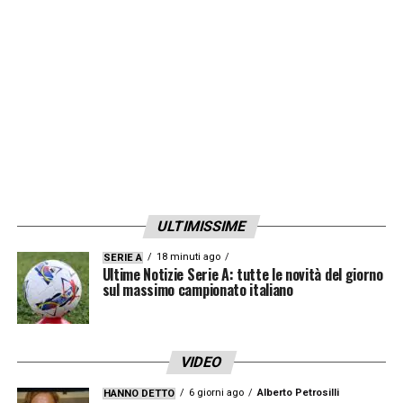
finali si svolgeranno all’Allianz Stadium,
stadio dei
bianconeri
il 12 gennaio 2025!
I
biglietti sono già disponibile online
e si
possono acquistare su
KingsLeague.pro.
LA PLAYLIST DELLE NOSTRE TOP NEWS
ULTIMISSIME
18 minuti ago
SERIE A
Ultime Notizie Serie A: tutte le novità del giorno
sul massimo campionato italiano
VIDEO
6 giorni ago
Alberto Petrosilli
HANNO DETTO