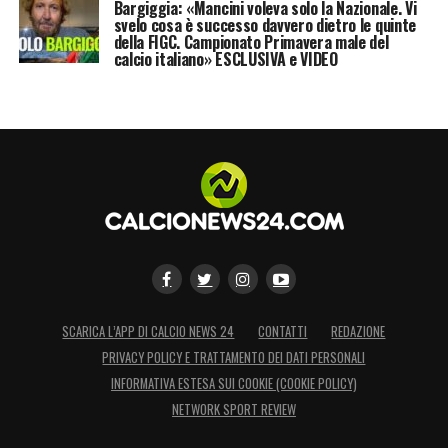
Bargiggia: «Mancini voleva solo la Nazionale. Vi
svelo cosa è successo davvero dietro le quinte
della FIGC. Campionato Primavera male del
calcio italiano» ESCLUSIVA e VIDEO
SCARICA L’APP DI CALCIO NEWS 24
CONTATTI
REDAZIONE
PRIVACY POLICY E TRATTAMENTO DEI DATI PERSONALI
INFORMATIVA ESTESA SUI COOKIE (COOKIE POLICY)
NETWORK SPORT REVIEW