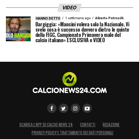
VIDEO
1 settimana ago
Alberto Petrosilli
HANNO DETTO
Bargiggia: «Mancini voleva solo la Nazionale. Vi
svelo cosa è successo davvero dietro le quinte
della FIGC. Campionato Primavera male del
calcio italiano» ESCLUSIVA e VIDEO
SCARICA L’APP DI CALCIO NEWS 24
CONTATTI
REDAZIONE
PRIVACY POLICY E TRATTAMENTO DEI DATI PERSONALI