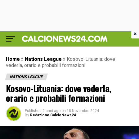
×
Home
»
Nations League
»
Kosovo-Lituania: dove
vederla, orario e probabili formazioni
NATIONS LEAGUE
Kosovo-Lituania: dove vederla,
orario e probabili formazioni
Published
2 anni ago
on
18 Novembre 2024
By
Redazione CalcioNews24