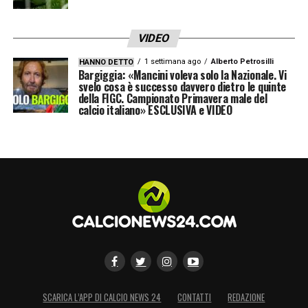
VIDEO
1 settimana ago
Alberto Petrosilli
HANNO DETTO
Bargiggia: «Mancini voleva solo la Nazionale. Vi
svelo cosa è successo davvero dietro le quinte
della FIGC. Campionato Primavera male del
calcio italiano» ESCLUSIVA e VIDEO
SCARICA L’APP DI CALCIO NEWS 24
CONTATTI
REDAZIONE